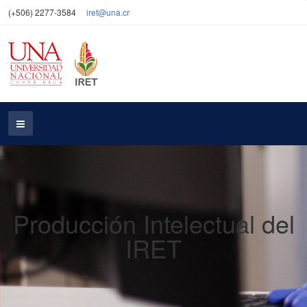
(+506) 2277-3584
iret@una.cr
Producción Intelectual del
IRET