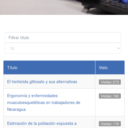
Filtrar
título
Cantidad
a
mostrar
Título
Visto
El herbicida glifosato y sus alternativas
Visitas: 273
Ergonomía y enfermedades
Visitas: 190
musculoesqueléticas en trabajadores de
Nicaragua
Estimación de la población expuesta a
Visitas: 176