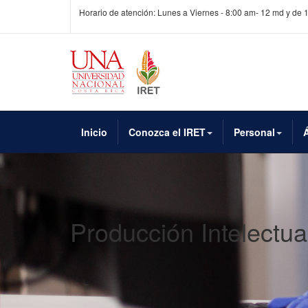
Horario de atención: Lunes a Viernes - 8:00 am- 12 md y de 
Inicio
Conozca el IRET
Personal
Producción Intelectua