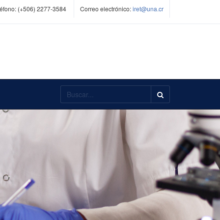
éfono:
(+506) 2277-3584
Correo electrónico:
iret@una.cr
Buscar...