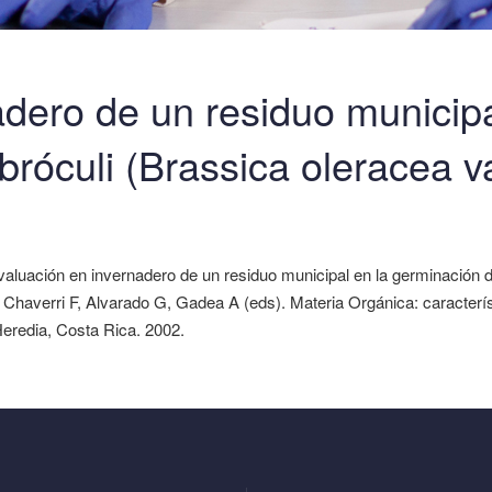
adero de un residuo municip
bróculi (Brassica oleracea v
valuación en invernadero de un residuo municipal en la germinación 
J, Chaverri F, Alvarado G, Gadea A (eds). Materia Orgánica: caracterí
eredia, Costa Rica. 2002.