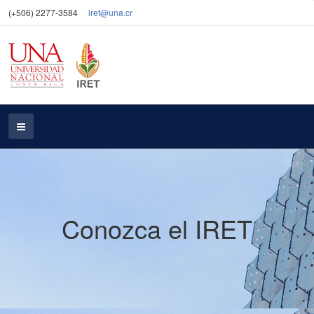
(+506) 2277-3584
iret@una.cr
Conozca el IRET