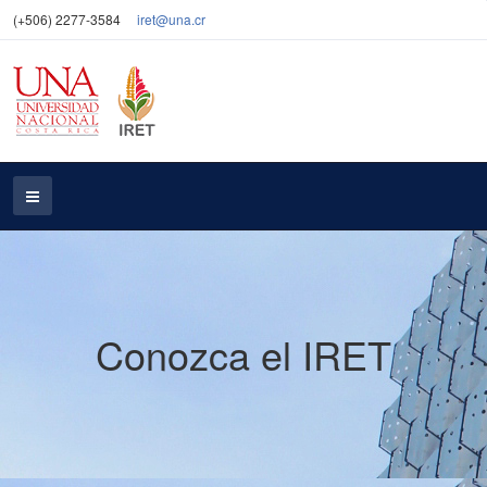
(+506) 2277-3584
iret@una.cr
Conozca el IRET