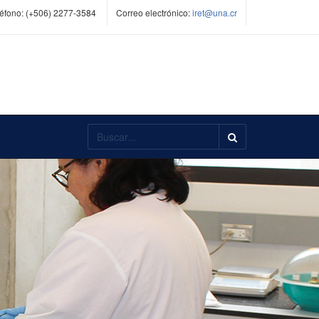
éfono:
(+506) 2277-3584
Correo electrónico:
iret@una.cr
Buscar...