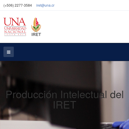
(+506) 2277-3584
iret@una.cr
Producción Intelectual del
IRET