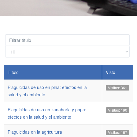
Filtrar
título
Cantidad
a
mostrar
Título
Visto
Plaguicidas de uso en piña: efectos en la
Visitas: 361
salud y el ambiente
Plaguicidas de uso en zanahoria y papa:
Visitas: 190
efectos en la salud y el ambiente
Plaguicidas en la agricultura
Visitas: 167