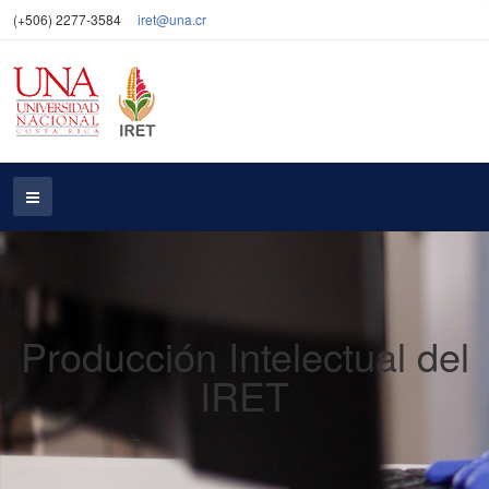
(+506) 2277-3584
iret@una.cr
Producción Intelectual del
IRET