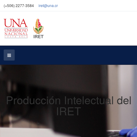
(+506) 2277-3584
iret@una.cr
Producción Intelectual del
IRET