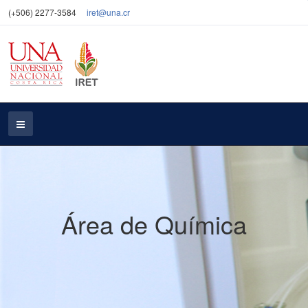
(+506) 2277-3584
iret@una.cr
Área de Química