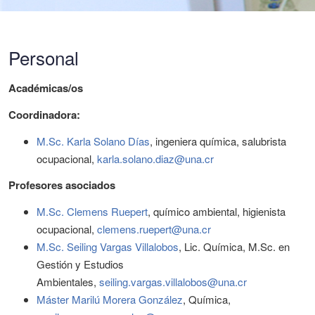
Personal
Académicas/os
Coordinadora:
M.Sc. Karla Solano Días
, ingeniera química, salubrista
ocupacional,
karla.solano.diaz@una.cr
Profesores asociados
M.Sc. Clemens Ruepert
, químico ambiental, higienista
ocupacional,
clemens.ruepert@una.cr
M.Sc. Seiling Vargas Villalobos
, Lic. Química, M.Sc. en
Gestión y Estudios
Ambientales,
seiling.vargas.villalobos@una.cr
Máster Marilú Morera González
, Química,