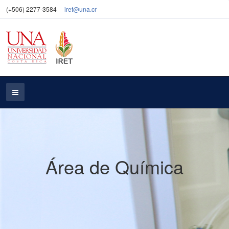
(+506) 2277-3584
iret@una.cr
Área de Química