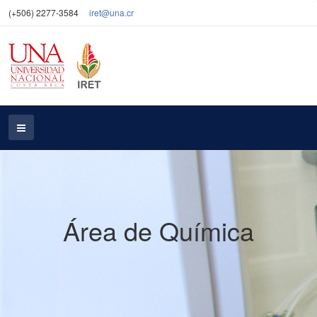
(+506) 2277-3584
iret@una.cr
Área de Química