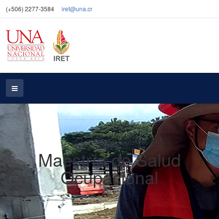
(+506) 2277-3584
iret@una.cr
Maestría de Salud
Ocupacional