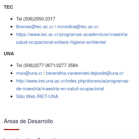
TEC
Tel (506)2550-2317
lbrenes@tec.ac.cr
/
mmedina@tec.ac.cr
https://www.tec.ac.cr/programas-academicos/maestria-
salud-ocupacional-enfasis-higiene-ambiental
UNA
Tel (506)2277-3671/2277-3584
mso@una.cr
/
berendina.vanwendel.dejoode@una.cr
http://www.iret.una.ac.cr/index.php/docencia/programas-
de-maestria/maestria-en-salud-ocupacional
Sitio Web IRET-UNA
Áreas de Desarrollo