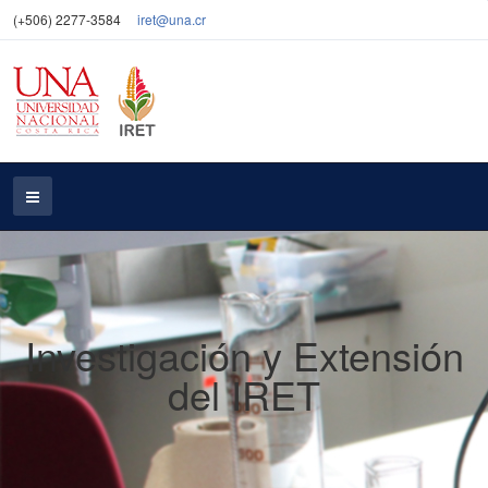
(+506) 2277-3584
iret@una.cr
Investigación y Extensión
del IRET