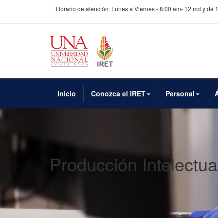
Horario de atención: Lunes a Viernes - 8:00 am- 12 md y de 
Inicio
Conozca el IRET
Personal
Producción Intelectua