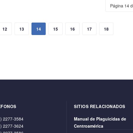
Página 14 d
12
13
14
15
16
17
18
ÉFONOS
SITIOS RELACIONADOS
) 2277-3584
Manual de Plaguicidas de
) 2277-3624
Centroamérica