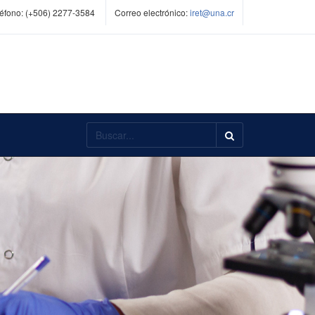
éfono:
(+506) 2277-3584
Correo electrónico:
iret@una.cr
Buscar...