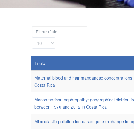
Filtrar
título
Cantidad
a
mostrar
Título
Maternal blood and hair manganese concentrations, fe
Costa Rica
Mesoamerican nephropathy: geographical distribution
between 1970 and 2012 in Costa Rica
Microplastic pollution increases gene exchange in a