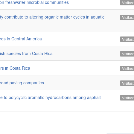
 on freshwater microbial communities
Visitas
ty contribute to altering organic matter cycles in aquatic
Visitas
rds in Central America
Visitas
ish species from Costa Rica
Visitas
rs in Costa Rica
Visitas
h road paving companies
Visitas
re to polycyclic aromatic hydrocarbons among asphalt
Visitas