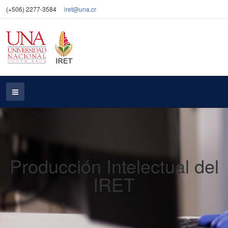
(+506) 2277-3584
iret@una.cr
Producción Intelectual del
IRET