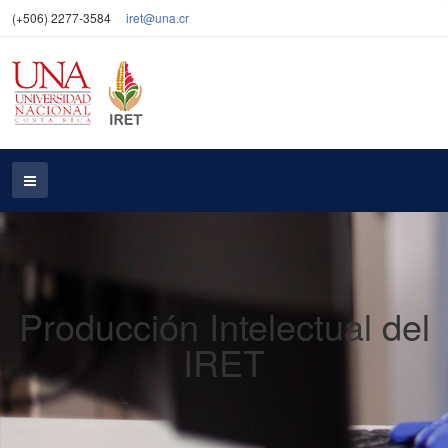
(+506) 2277-3584
iret@una.cr
Producción Intelectual del
IRET