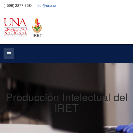
(+506) 2277-3584
iret@una.cr
Producción Intelectual del
IRET