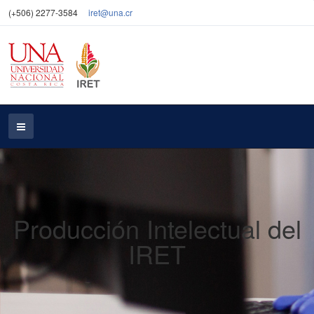
(+506) 2277-3584
iret@una.cr
Producción Intelectual del
IRET