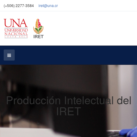
(+506) 2277-3584
iret@una.cr
Producción Intelectual del
IRET