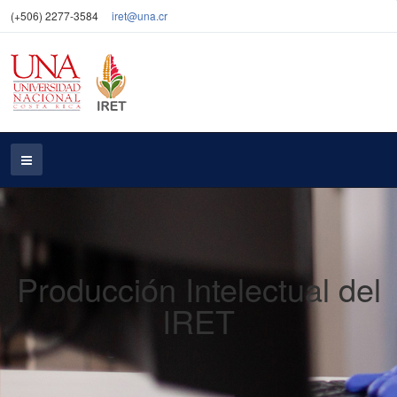
(+506) 2277-3584
iret@una.cr
Producción Intelectual del
IRET