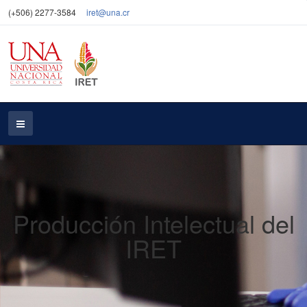
(+506) 2277-3584
iret@una.cr
Producción Intelectual del
IRET