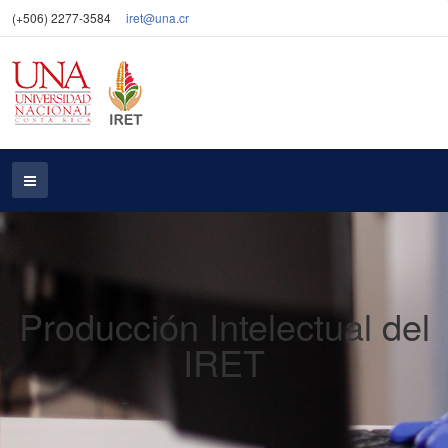
(+506) 2277-3584
iret@una.cr
Producción Intelectual del
IRET