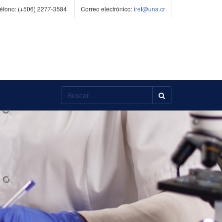
éfono:
(+506) 2277-3584
Correo electrónico:
iret@una.cr
Buscar...