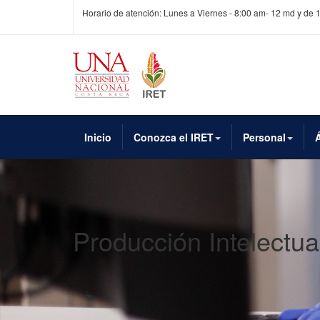
Horario de atención: Lunes a Viernes - 8:00 am- 12 md y de 
Inicio
Conozca el IRET
Personal
Producción Intelectua