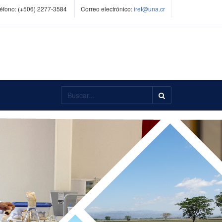
éfono:
(+506) 2277-3584
Correo electrónico:
iret@una.cr
Buscar...