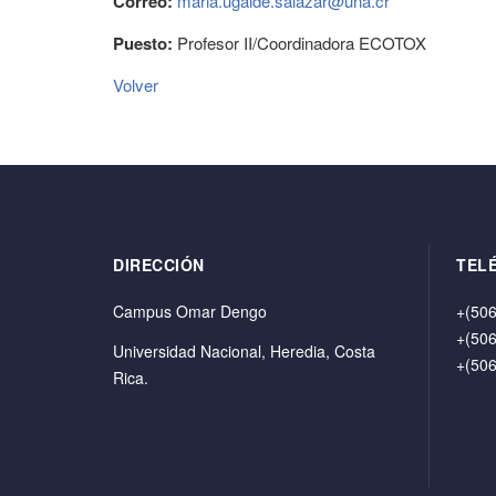
Correo:
maria.ugalde.salazar@una.cr
Puesto:
Profesor II/Coordinadora ECOTOX
Volver
DIRECCIÓN
TEL
Campus Omar Dengo
+(506
+(506
Universidad Nacional, Heredia, Costa
+(506
Rica.