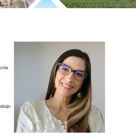
cida
rabajo