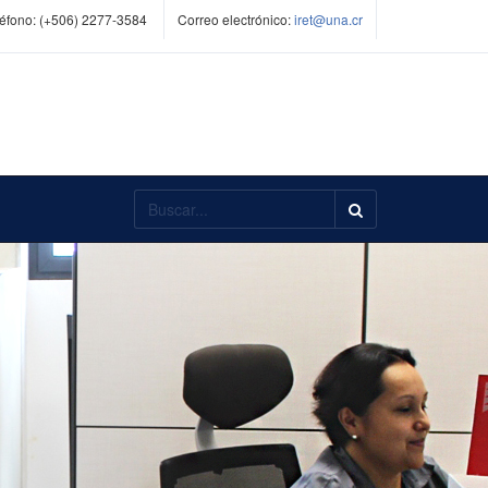
éfono:
(+506) 2277-3584
Correo electrónico:
iret@una.cr
Buscar...