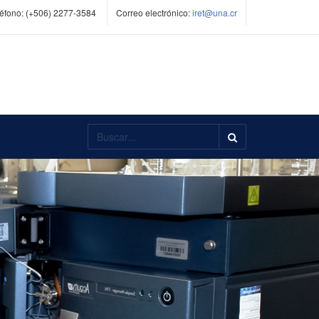
éfono:
(+506) 2277-3584
Correo electrónico:
iret@una.cr
Buscar...