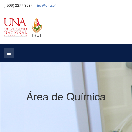
(+506) 2277-3584
iret@una.cr
Área de Química