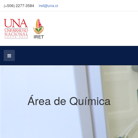
(+506) 2277-3584
iret@una.cr
Área de Química