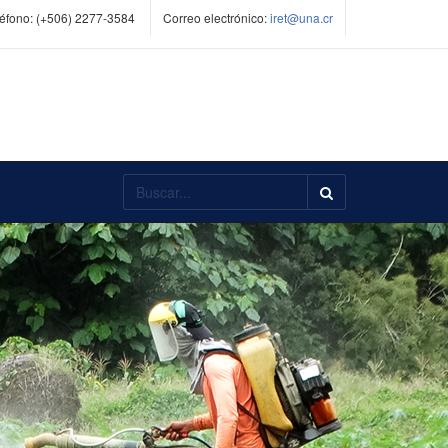
éfono:
(+506) 2277-3584
Correo electrónico:
iret@una.cr
Buscar...