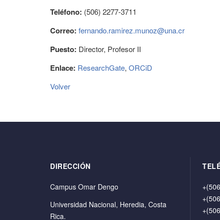
Teléfono:
(506) 2277-3711
Correo:
fernando.ramirez.munoz@una.cr
Puesto:
Director, Profesor II
Enlace:
ResearchGate
,
ORCiD
Volver
DIRECCIÓN
TEL
Campus Omar Dengo
+(506
+(506
Universidad Nacional, Heredia, Costa
+(506
Rica.